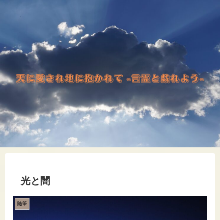
光と闇
随筆