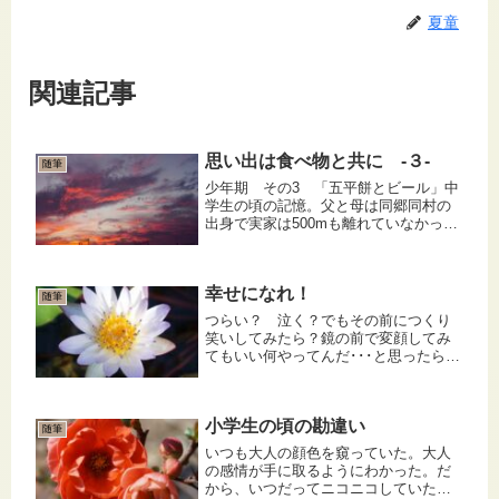
夏童
関連記事
思い出は食べ物と共に -３-
随筆
少年期 その3 「五平餅とビール」中
学生の頃の記憶。父と母は同郷同村の
出身で実家は500mも離れていなかっ
た。昭和一桁生まれあるあるで兄弟姉
妹が多く、お盆には県外に散っている
親戚一同が本家に集まるのが恒例。午
幸せになれ！
前中は墓参りをし昼からは宴会だ。...
随筆
つらい？ 泣く？でもその前につくり
笑いしてみたら？鏡の前で変顔してみ
てもいい何やってんだ･･･と思ったらし
めたものそれが幸せの「し」、復活の
兆しでもさ、どうしてもつらすぎて悲
しすぎて心が痛くてたまらないのなら
小学生の頃の勘違い
その時は全力で泣けばいい泣いて泣...
随筆
いつも大人の顔色を窺っていた。大人
の感情が手に取るようにわかった。だ
から、いつだってニコニコしていた。