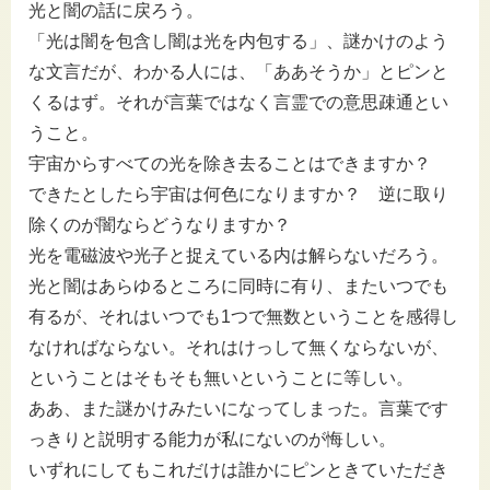
光と闇の話に戻ろう。
「光は闇を包含し闇は光を内包する」、謎かけのよう
な文言だが、わかる人には、「ああそうか」とピンと
くるはず。それが言葉ではなく言霊での意思疎通とい
うこと。
宇宙からすべての光を除き去ることはできますか？
できたとしたら宇宙は何色になりますか？ 逆に取り
除くのが闇ならどうなりますか？
光を電磁波や光子と捉えている内は解らないだろう。
光と闇はあらゆるところに同時に有り、またいつでも
有るが、それはいつでも1つで無数ということを感得し
なければならない。それはけっして無くならないが、
ということはそもそも無いということに等しい。
ああ、また謎かけみたいになってしまった。言葉です
っきりと説明する能力が私にないのが悔しい。
いずれにしてもこれだけは誰かにピンときていただき