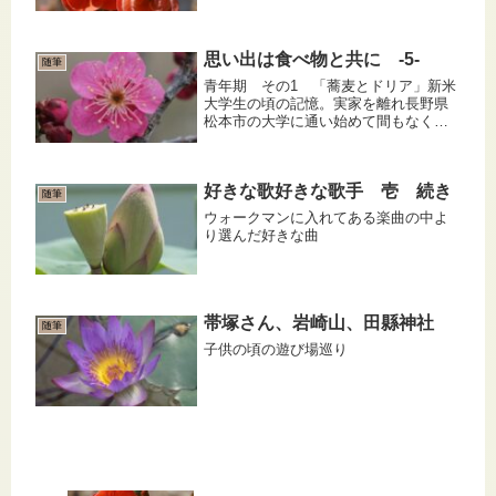
大人が優しいと自分が嬉しいと勘違い
していた。怒っている人を見ると、自
分に関わりないのに悲しかった。それ
思い出は食べ物と共に -5-
なのに、自分が怒られると面白かっ
随筆
た。...
青年期 その1 「蕎麦とドリア」新米
大学生の頃の記憶。実家を離れ長野県
松本市の大学に通い始めて間もなく、
隠れ人見知りの私でも数人の友人がで
きた。当時の学生の多くはおおむね金
がない。家賃＋αを実家に頼っていた私
好きな歌好きな歌手 壱 続き
でも外食はなるべく控え、普段は一...
随筆
ウォークマンに入れてある楽曲の中よ
り選んだ好きな曲
帯塚さん、岩崎山、田縣神社
随筆
子供の頃の遊び場巡り