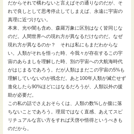
だからそれで構わないと言えばその通りなのだが、そ
れで良しとして思考停止してしまえば、永遠に宇宙の
真理に近づけない。
本来、光や闇も含め、森羅万象に区別はなく皆同じな
のだ。人間世界への現れ方が異なるだけなのだ。なぜ
現れ方が異なるのか？ それは私にもまだわからな
い。人類がそれを悟った時、今我々が存在するこの宇
宙のあらましを理解した時、別の宇宙への大航海時代
がはじまるであろう。だが人類はまだこの宇宙の5%も
理解していないのが残念だ。あと100年人類が滅亡せず
進化したら90%ほどにはなるだろうが、人類以外の援
助が必要だ。
この私の話でさえおそらくは、人類の数%しか腹に落
ちないことであろう。理屈ではなく直感、あえてスピ
リチュアルな言い方をすれば天啓や悟得というべきも
のだから。