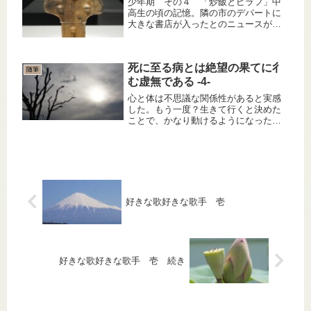
少年期 その４ 「炒飯とピラフ」中
高生の頃の記憶。隣の市のデパートに
大きな書店が入ったとのニュースがあ
った。読書好きの私には、小野田寛郎
陸軍少尉がルバング島から帰還したこ
とや田中角栄がロッキード事件で逮捕
死に至る病とは絶望の果てに彳
されたことよりはるかにビッグニュー
随筆
ス...
む虚無である -4-
心と体は不思議な関係性があると実感
した。もう一度？生きて行くと決めた
ことで、かなり動けるようになった。
どいういうわけか、水が不味くなくな
っていた。着替える気力が出た。歩く
自信が出た。何か食べなきゃと思い、
コンビニへ向かった。少し気力が戻っ
て...
好きな歌好きな歌手 壱
好きな歌好きな歌手 壱 続き