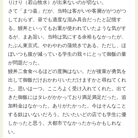
りけり（若山牧水）が出来ないのが切ない。
さて「まつ嘉」だが、当時は客がいや客層ががつがつ
しておらず、昼でも適度な混み具合だったと記憶す
る。鰻丼といってもお重が使われていたような気がす
るが、まあ旨い。当時は気にする余裕もなかったが、
たぶん東京式。やわやわの蒲焼きである。ただし、ほ
ぼいつも腹が減っている学生の我々にとって御飯の量
が問題だった。
鰻丼二食食べるほどの度胸はない。だが後輩が勇気を
出して御飯だけおかわりいただけますかと尋ねてくれ
た。思いは一つ。こころよく受け入れてくれた。出て
きた御飯にはタレがかかっており満足満足だった。追
加料金はなかった。ありがたかった。今はそんなこと
する奴はいないだろう。だいたいどの店でも学生に優
しかったと思う。大都市でなかったからかもしれな
い。