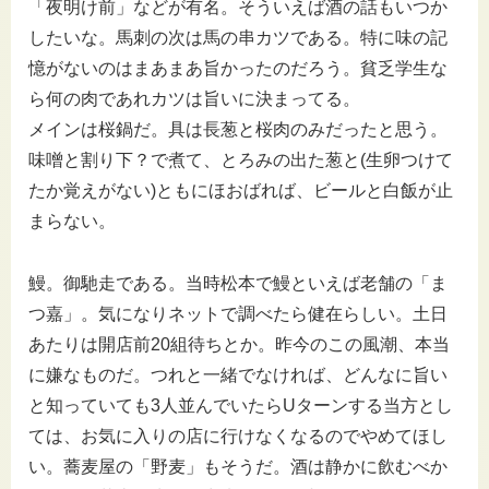
「夜明け前」などが有名。そういえば酒の話もいつか
したいな。馬刺の次は馬の串カツである。特に味の記
憶がないのはまあまあ旨かったのだろう。貧乏学生な
ら何の肉であれカツは旨いに決まってる。
メインは桜鍋だ。具は長葱と桜肉のみだったと思う。
味噌と割り下？で煮て、とろみの出た葱と(生卵つけて
たか覚えがない)ともにほおばれば、ビールと白飯が止
まらない。
鰻。御馳走である。当時松本で鰻といえば老舗の「ま
つ嘉」。気になりネットで調べたら健在らしい。土日
あたりは開店前20組待ちとか。昨今のこの風潮、本当
に嫌なものだ。つれと一緒でなければ、どんなに旨い
と知っていても3人並んでいたらUターンする当方とし
ては、お気に入りの店に行けなくなるのでやめてほし
い。蕎麦屋の「野麦」もそうだ。酒は静かに飲むべか