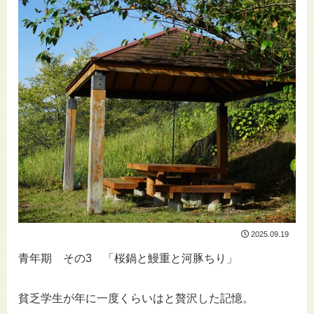
2025.09.19
青年期 その3 「桜鍋と鰻重と河豚ちり」
貧乏学生が年に一度くらいはと贅沢した記憶。