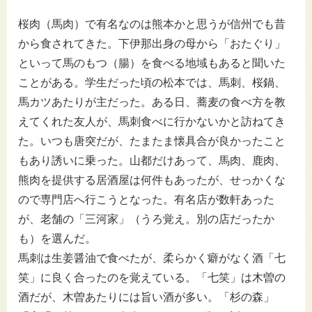
桜肉（馬肉）で有名なのは熊本かと思うが信州でも昔
から食されてきた。下伊那出身の母から「おたぐり」
といって馬のもつ（腸）を食べる地域もあると聞いた
ことがある。学生だった頃の松本では、馬刺、桜鍋、
馬カツあたりが主だった。ある日、蕎麦の食べ方を教
えてくれた友人が、馬刺食べに行かないかと訪ねてき
た。いつも唐突だが、たまたま懐具合が良かったこと
もあり誘いに乗った。山都だけあって、馬肉、鹿肉、
熊肉を提供する居酒屋は何件もあったが、せっかくな
ので専門店へ行こうとなった。有名店が数軒あった
が、老舗の「三河家」（うろ覚え。別の店だったか
も）を選んだ。
馬刺は生姜醤油で食べたが、柔らかく癖がなく酒「七
笑」に良く合ったのを覚えている。「七笑」は木曽の
酒だが、木曽あたりには旨い酒が多い。「杉の森」