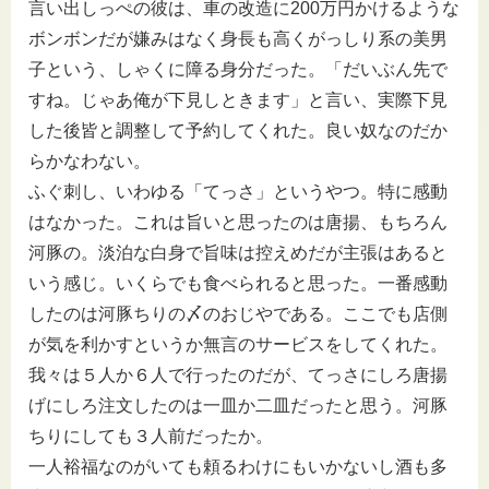
言い出しっぺの彼は、車の改造に200万円かけるような
ボンボンだが嫌みはなく身長も高くがっしり系の美男
子という、しゃくに障る身分だった。「だいぶん先で
すね。じゃあ俺が下見しときます」と言い、実際下見
した後皆と調整して予約してくれた。良い奴なのだか
らかなわない。
ふぐ刺し、いわゆる「てっさ」というやつ。特に感動
はなかった。これは旨いと思ったのは唐揚、もちろん
河豚の。淡泊な白身で旨味は控えめだが主張はあると
いう感じ。いくらでも食べられると思った。一番感動
したのは河豚ちりの〆のおじやである。ここでも店側
が気を利かすというか無言のサービスをしてくれた。
我々は５人か６人で行ったのだが、てっさにしろ唐揚
げにしろ注文したのは一皿か二皿だったと思う。河豚
ちりにしても３人前だったか。
一人裕福なのがいても頼るわけにもいかないし酒も多