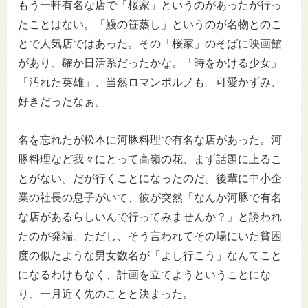
もう一軒有名な店で「桜家」というのがあったが行っ
たことはない。「鰻の笹蒸し」というのが名物とのこ
とで人気店ではあった。その「桜家」のそばに映画館
があり、確か日活系だったかな。「時をかける少女」
「汚れた英雄」、当然ロマンポルノも。可愛かずみ、
好きだったなぁ。
名を忘れたが松本に河豚料理で有名な店があった。河
豚料理など我々にとって高嶺の花、まず話題に上るこ
とがない。だが行くことになったのだ。後輩に中小企
業の社長の息子がいて、彼が突然「なんか河豚で有名
な店があるらしいんで行ってみませんか？」と誘われ
たのが発端。ただし、そう言われてその場にいた貧困
度の似たような男女数名が「よし行こう」なんてこと
になるわけもなく、計画を立てようということにな
り、一月近く先のことと決まった。