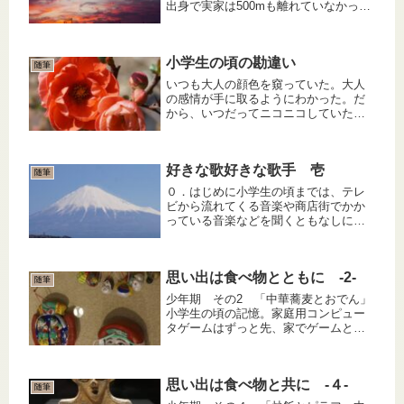
出身で実家は500mも離れていなかっ
た。昭和一桁生まれあるあるで兄弟姉
妹が多く、お盆には県外に散っている
親戚一同が本家に集まるのが恒例。午
小学生の頃の勘違い
前中は墓参りをし昼からは宴会だ。...
随筆
いつも大人の顔色を窺っていた。大人
の感情が手に取るようにわかった。だ
から、いつだってニコニコしていた。
大人が優しいと自分が嬉しいと勘違い
していた。怒っている人を見ると、自
分に関わりないのに悲しかった。それ
好きな歌好きな歌手 壱
なのに、自分が怒られると面白かっ
随筆
た。...
０．はじめに小学生の頃までは、テレ
ビから流れてくる音楽や商店街でかか
っている音楽などを聞くともなしに聞
いていたわけだが、昭和の高度成長期
の真っ只中、軍歌演歌歌謡曲コミック
ソングやテレビ漫画の主題歌にＣＭソ
思い出は食べ物とともに -2-
ング、etc．が巷に溢れ出し、それら...
随筆
少年期 その2 「中華蕎麦とおでん」
小学生の頃の記憶。家庭用コンピュー
タゲームはずっと先、家でゲームと言
えば、囲碁将棋、トランプ、野球盤、
人生ゲーム、ボウリングゲームなどな
どで、あとは多少なり裕福もしくは見
思い出は食べ物と共に -４-
栄っ張りな家庭にあった光線銃ぐら
随筆
い...