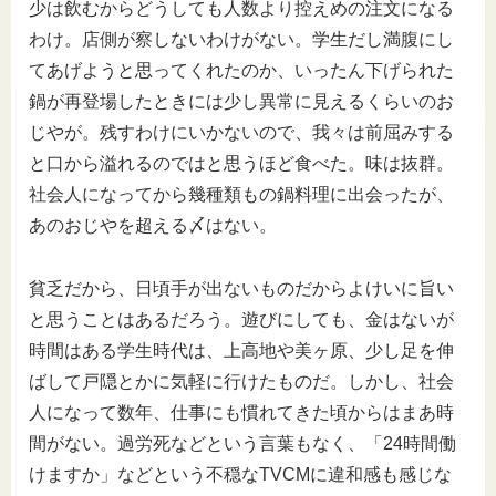
少は飲むからどうしても人数より控えめの注文になる
わけ。店側が察しないわけがない。学生だし満腹にし
てあげようと思ってくれたのか、いったん下げられた
鍋が再登場したときには少し異常に見えるくらいのお
じやが。残すわけにいかないので、我々は前屈みする
と口から溢れるのではと思うほど食べた。味は抜群。
社会人になってから幾種類もの鍋料理に出会ったが、
あのおじやを超える〆はない。
貧乏だから、日頃手が出ないものだからよけいに旨い
と思うことはあるだろう。遊びにしても、金はないが
時間はある学生時代は、上高地や美ヶ原、少し足を伸
ばして戸隠とかに気軽に行けたものだ。しかし、社会
人になって数年、仕事にも慣れてきた頃からはまあ時
間がない。過労死などという言葉もなく、「24時間働
けますか」などという不穏なTVCMに違和感も感じな