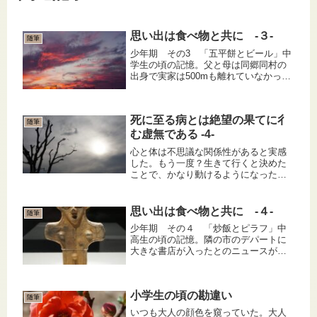
思い出は食べ物と共に -３-
随筆
少年期 その3 「五平餅とビール」中
学生の頃の記憶。父と母は同郷同村の
出身で実家は500mも離れていなかっ
た。昭和一桁生まれあるあるで兄弟姉
妹が多く、お盆には県外に散っている
親戚一同が本家に集まるのが恒例。午
死に至る病とは絶望の果てに彳
前中は墓参りをし昼からは宴会だ。...
随筆
む虚無である -4-
心と体は不思議な関係性があると実感
した。もう一度？生きて行くと決めた
ことで、かなり動けるようになった。
どいういうわけか、水が不味くなくな
っていた。着替える気力が出た。歩く
自信が出た。何か食べなきゃと思い、
思い出は食べ物と共に -４-
随筆
コンビニへ向かった。少し気力が戻っ
少年期 その４ 「炒飯とピラフ」中
て...
高生の頃の記憶。隣の市のデパートに
大きな書店が入ったとのニュースがあ
った。読書好きの私には、小野田寛郎
陸軍少尉がルバング島から帰還したこ
とや田中角栄がロッキード事件で逮捕
小学生の頃の勘違い
されたことよりはるかにビッグニュー
随筆
ス...
いつも大人の顔色を窺っていた。大人