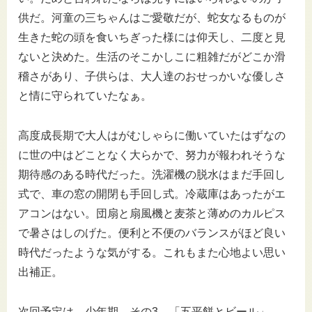
供だ。河童の三ちゃんはご愛敬だが、蛇女なるものが
生きた蛇の頭を食いちぎった様には仰天し、二度と見
ないと決めた。生活のそこかしこに粗雑だがどこか滑
稽さがあり、子供らは、大人達のおせっかいな優しさ
と情に守られていたなぁ。
高度成長期で大人はがむしゃらに働いていたはずなの
に世の中はどことなく大らかで、努力が報われそうな
期待感のある時代だった。洗濯機の脱水はまだ手回し
式で、車の窓の開閉も手回し式。冷蔵庫はあったがエ
アコンはない。団扇と扇風機と麦茶と薄めのカルピス
で暑さはしのげた。便利と不便のバランスがほど良い
時代だったような気がする。これもまた心地よい思い
出補正。
次回予定は、少年期 その3 「五平餅とビール」