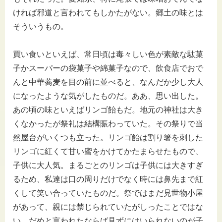
ければ邪道と言われてもしかたがない。郷土の味とは
そういうもの。
買い食いといえば、常日頃は毒々しい色が素敵な駄菓
子かスーパーの袋菓子や綿菓子なので、飲食店でおで
んと中華蕎麦を目の前に並べると、なんだか少し大人
になったような気がしたものだ。ああ、思い出した。
あの頃の味といえばリンゴ飴もだ。地元の神社は大き
くなかったが祭礼は結構賑わっていた。その祭りで当
然屋台がいくつも立った。リンゴ飴は割り箸を刺した
リンゴに紅くて甘い蜜をかけてかたまらせたもので、
子供に大人気。まるごとのリンゴは子供には大きすぎ
るため、私達は口の周りだけでなく時には鼻先まで紅
くして笑い合っていたものだ。祭ではまだ見世物小屋
があって、親には禁じられていたがしったことではな
い。だめと言われたならば見ずにはいられないのが子