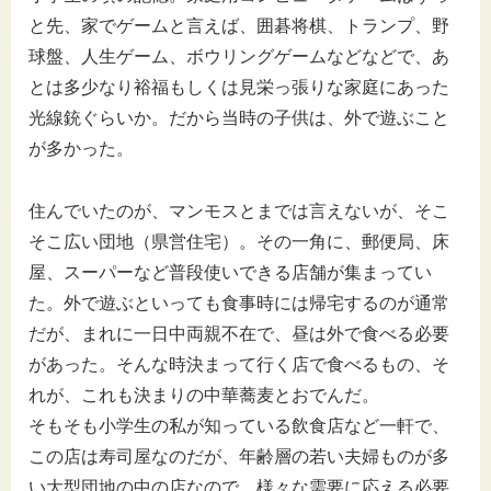
と先、家でゲームと言えば、囲碁将棋、トランプ、野
球盤、人生ゲーム、ボウリングゲームなどなどで、あ
とは多少なり裕福もしくは見栄っ張りな家庭にあった
光線銃ぐらいか。だから当時の子供は、外で遊ぶこと
が多かった。
住んでいたのが、マンモスとまでは言えないが、そこ
そこ広い団地（県営住宅）。その一角に、郵便局、床
屋、スーパーなど普段使いできる店舗が集まってい
た。外で遊ぶといっても食事時には帰宅するのが通常
だが、まれに一日中両親不在で、昼は外で食べる必要
があった。そんな時決まって行く店で食べるもの、そ
れが、これも決まりの中華蕎麦とおでんだ。
そもそも小学生の私が知っている飲食店など一軒で、
この店は寿司屋なのだが、年齢層の若い夫婦ものが多
い大型団地の中の店なので、様々な需要に応える必要