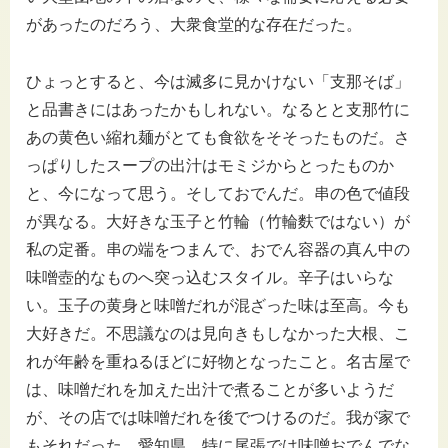
があったのだろう、大衆食堂的な存在だった。
ひょっとすると、今は滅多に見かけない「支那そば」
と品書きにはあったかもしれない。なるとと支那竹に
あの黄色い縮れ麺がとても食欲をそそったものだ。さ
っぱりしたスープの出汁はモミジからとったものか
と、今になって思う。そしておでんだ。串の色で値段
が異なる。大好きな玉子と竹輪（竹輪麩ではない）が
私の定番。串の端をつまんで、おでん容器の真ん中の
味噌壺的なものへ突っ込むスタイル。辛子はいらな
い。玉子の黄身と味噌だれが混ざった味は至高。今も
大好きだ。不思議なのは見向きもしなかった大根、こ
れが年齢を重ねるほどに好物となったこと。名古屋で
は、味噌だれを加えた出汁で煮ることが多いようだ
が、その店では味噌だれを後でつけるのだ。我が家で
もそれだった。愛知県、特に尾張では味噌おでんでな