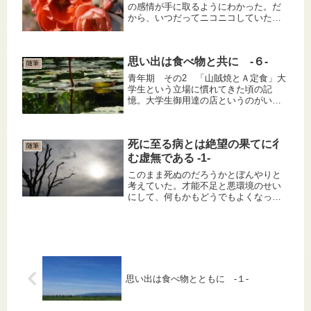
の感情が手に取るようにわかった。だ
から、いつだってニコニコしていた。
大人が優しいと自分が嬉しいと勘違い
していた。怒っている人を見ると、自
分に関わりないのに悲しかった。それ
思い出は食べ物と共に -６-
なのに、自分が怒られると面白かっ
随筆
た。...
青年期 その2 「山賊焼とＡ定食」大
学生という立場に慣れてきた頃の記
憶。大学生御用達の店というのがいく
つかあった。もちろん私達（医学部生
と一部の裕福系を除く）の財布に優し
い店でなければならない。そんな一軒
死に至る病とは絶望の果てに彳
が山賊焼を売りにする店であった。今
随筆
で...
む虚無である -1-
このまま死ぬのだろうかとぼんやりと
考えていた。才能不足と悪環境のせい
にして、何もかもどうでもよくなっ
た。そろそろ一週間以上になるか、何
も口にしていない。学生の俺は塗装の
はげた木の窓から射し込む光を見つめ
ていた。残る気力のすべてをそこに集
めて...
思い出は食べ物とともに -１-