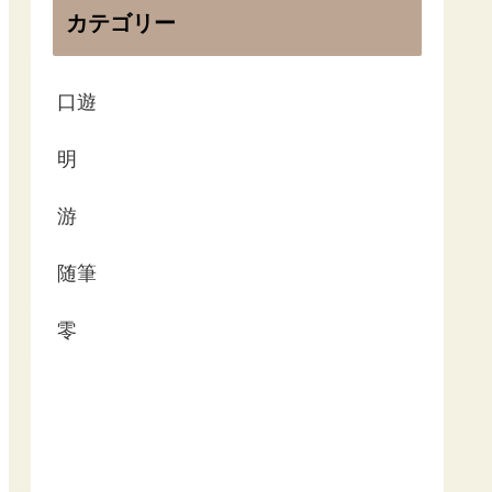
カテゴリー
口遊
明
游
随筆
零