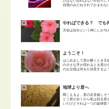
びはない恐れはないが恐ろし
自我のみだねそれでかまわない
やればできる？ でも
明
天命は自分という神にしか与
ようこそ！
明
はじめまして君が瞬くとき天
の小さな手が揺れるとき君の
のお父様は何をか決意するよう
地球より君へ
明
聞こえるよ、君の足音嬉しそ
とう君が歩くから私は回る君
いだけどそれは一つの旋律昔々