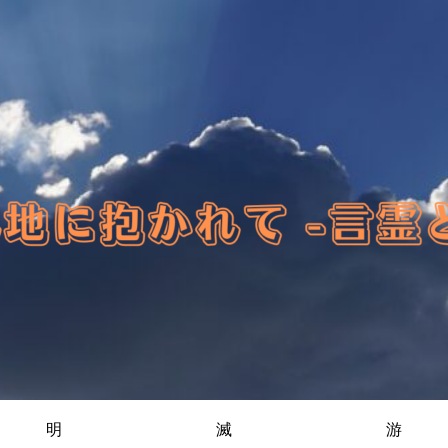
明
滅
游