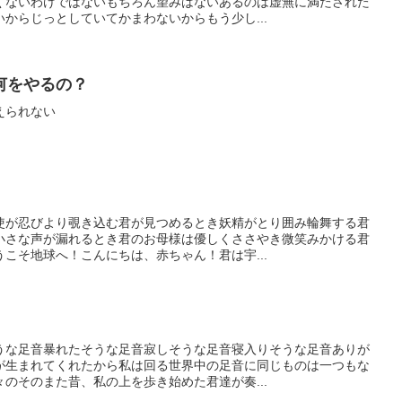
くないわけではないもちろん望みはないあるのは虚無に満たされた
からじっとしていてかまわないからもう少し...
何をやるの？
えられない
使が忍びより覗き込む君が見つめるとき妖精がとり囲み輪舞する君
小さな声が漏れるとき君のお母様は優しくささやき微笑みかける君
こそ地球へ！こんにちは、赤ちゃん！君は宇...
うな足音暴れたそうな足音寂しそうな足音寝入りそうな足音ありが
が生まれてくれたから私は回る世界中の足音に同じものは一つもな
のそのまた昔、私の上を歩き始めた君達が奏...