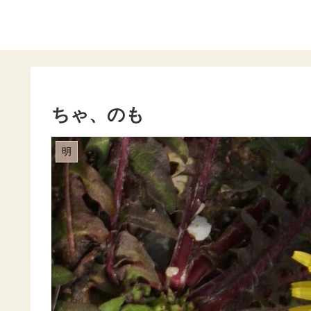
ちゃ、のも
明