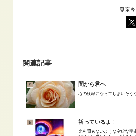
夏童を
関連記事
闇から君へ
明
心の奴隷になってしまいそう
祈っているよ！
明
光も闇もないような空虚な宇