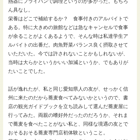
熱器にフライパンで調理というのが多かった。もちろ
ん具なし。
栄養はどこで補給するか？ 食事付きのアルバイトで
ある。特に大きめの旅館などは急なキャンセルで食事
が余ることがよくあるようで、そんな時は私達学生ア
ルバイトの出番だ。肉魚野菜バランス良く摂取させて
いただいた。今では許されないことかもしれないが、
当時は大らかというかいい加減というか、でもありが
たいことでした。
話が逸れたが、私と同じ愛知県人の友が、せっかく信
州に来たのだから蕎麦食べてみないかというので、書
店の観光ガイドブックを立ち読みして選んだ蕎麦屋に
行ってみた。両親の嗜好外だったのだろうか、それま
で蕎麦を食べたことがない私と、同様な境遇の友とで
おそるおそる蕎麦専門店初体験ということ。