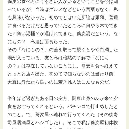
蕎麦の食べ方にうるさい人がいるということを今は知
っているが、当時はグルメなどという言葉もなく、私
も興味がなかった。初めてとはいえ所詮は麺類、普通
に食べるだけだと思っていたところに何やら木ででき
た四角い湯桶？が運ばれてきた。蕎麦湯だという。な
にもの？ 私達は面食らった。
その「なにもの？」の蓋を取って覗くとやや白濁した
湯が入っている。友と私は暗黙の了解で「なにも
の？」は存在していないことにし、蕎麦を食べ終えて
とっとと店を出た。初めてで知らないのは当たり前。
素直に尋ねたら良いのに若き凡人はこんなものだ。
半年ほど過ぎたある日の夕方、関東出身の友が来て夕
食をおごってくれるという。パチンコで打止めしたと
のこと。で、蕎麦屋へ連れて行ってくれた（その後寿
司屋居酒屋とハシゴした）。そこで私は蕎麦屋初体験