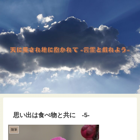
思い出は食べ物と共に -5-
随筆