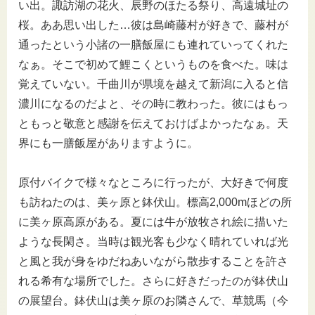
い出。諏訪湖の花火、辰野のほたる祭り、高遠城址の
桜。ああ思い出した…彼は島崎藤村が好きで、藤村が
通ったという小諸の一膳飯屋にも連れていってくれた
なぁ。そこで初めて鯉こくというものを食べた。味は
覚えていない。千曲川が県境を越えて新潟に入ると信
濃川になるのだよと、その時に教わった。彼にはもっ
ともっと敬意と感謝を伝えておけばよかったなぁ。天
界にも一膳飯屋がありますように。
原付バイクで様々なところに行ったが、大好きで何度
も訪ねたのは、美ヶ原と鉢伏山。標高2,000mほどの所
に美ヶ原高原がある。夏には牛が放牧され絵に描いた
ような長閑さ。当時は観光客も少なく晴れていれば光
と風と我が身をゆだねあいながら散歩することを許さ
れる希有な場所でした。さらに好きだったのが鉢伏山
の展望台。鉢伏山は美ヶ原のお隣さんで、草競馬（今