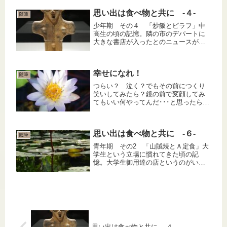
分に関わりないのに悲しかった。それ
思い出は食べ物と共に -４-
なのに、自分が怒られると面白かっ
随筆
た。...
少年期 その４ 「炒飯とピラフ」中
高生の頃の記憶。隣の市のデパートに
大きな書店が入ったとのニュースがあ
った。読書好きの私には、小野田寛郎
陸軍少尉がルバング島から帰還したこ
とや田中角栄がロッキード事件で逮捕
幸せになれ！
されたことよりはるかにビッグニュー
随筆
ス...
つらい？ 泣く？でもその前につくり
笑いしてみたら？鏡の前で変顔してみ
てもいい何やってんだ･･･と思ったらし
めたものそれが幸せの「し」、復活の
兆しでもさ、どうしてもつらすぎて悲
しすぎて心が痛くてたまらないのなら
思い出は食べ物と共に -６-
その時は全力で泣けばいい泣いて泣...
随筆
青年期 その2 「山賊焼とＡ定食」大
学生という立場に慣れてきた頃の記
憶。大学生御用達の店というのがいく
つかあった。もちろん私達（医学部生
と一部の裕福系を除く）の財布に優し
い店でなければならない。そんな一軒
が山賊焼を売りにする店であった。今
で...
思い出は食べ物と共に -４-