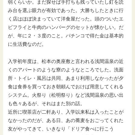
弱くらいか。まだ探せば手打ちも残っていたし釘を読
み台を選ぶ眼力が有効であった。大勝ちしたときに行
く店はほぼ決まっていて洋食屋だった。頭のついたエ
ビフライと牛肉のハンバーグのセットが懐かしい。だ
が、年に２・３度のこと。パチンコで得た金は基本的
に生活費なのだ。
入学初年度は、松本の奥座敷と言われる浅間温泉の近
くのアパートのような寮のようなところでした。洗面
所・トイレ・風呂は共同、あまり利用しなかったが夕
食は食券を買っておき朝頼んでおけば用意してくれる
システム。火祭り（松明祭り）など浅間温泉の思い出
も色々あるが、それはまた別の話。
近所に喫茶店が二軒あり、入学以来私は入ったことが
なかったのだが、ある日、あの蕎麦をおごってくれた
友がやってきて、いきなり「ドリア食べに行こう