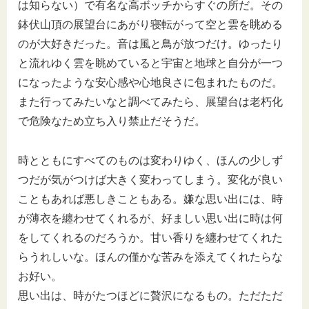
は知らない）で有名な高ボッチからすぐの所だ。その
鉢伏山頂の展望台にあがり寝転がって空と雲を眺める
のが大好きだった。音は風と鳥が放つだけ。ゆったり
と流れゆく雲を眺めていると宇宙と地球と自分が一つ
になったような安心感や心地良さに包まれたものだ。
また行ってみたいなと調べてみたら、展望台は老朽化
で危険なため立ち入り禁止だそうだ。
時とともにすべてのものは変わりゆく、ほんの少しず
つだが気がつけば大きく変わってしまう。変化が良い
こともあれば悪しきこともある。嫌な思い出には、時
が薄衣を纏わせてくれるが、好ましい思い出に時は何
をしてくれるのだろうか。甘い香りを纏わせてくれた
らうれしいな。ほんの僅かな苦みを添えてくれたらな
お好い。
思い出は、時がたつほどに贅沢になるもの。ただただ