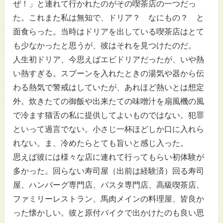
ぜ！」と連れて行かれたのがその喫茶店の一つだっ
た。これまた私は無知で、ドリア？ なにもの？ と
面食らった。当時はドリアを出している喫茶店はとて
も少なかったと思うが、彼はそれを見つけたのだ。
人生初ドリア、今思えばエビドリアだったが、いや熱
い熱すぎる。スプーンを入れたときの湯気や器から伝
わる熱気で警戒はしていたが、あれほど熱いとは想定
外。炊きたての御飯や出来たての味噌汁を扇風機の風
で冷ます猫舌の私に提供してよいものではない。犯罪
といって過言でない。小さじ一杯ほどしか口に入れら
れない。ま、冷めたらとても旨いと感じ入った。
思えば彼には様々な店に連れて行ってもらい初体験が
多かった。回らない寿司屋（出前は経験済）回る寿司
屋、ハンバーグ専門店、パスタ専門店、高級喫茶店、
ファミリーレストラン、馬肉メインの料理屋、皆良か
った懐かしい。彼と原付バイクで出かけたのも良い思