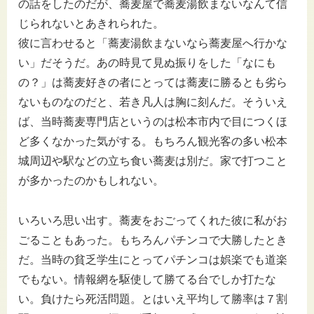
の話をしたのだが、蕎麦屋で蕎麦湯飲まないなんて信
じられないとあきれられた。
彼に言わせると「蕎麦湯飲まないなら蕎麦屋へ行かな
い」だそうだ。あの時見て見ぬ振りをした「なにも
の？」は蕎麦好きの者にとっては蕎麦に勝るとも劣ら
ないものなのだと、若き凡人は胸に刻んだ。そういえ
ば、当時蕎麦専門店というのは松本市内で目につくほ
ど多くなかった気がする。もちろん観光客の多い松本
城周辺や駅などの立ち食い蕎麦は別だ。家で打つこと
が多かったのかもしれない。
いろいろ思い出す。蕎麦をおごってくれた彼に私がお
ごることもあった。もちろんパチンコで大勝したとき
だ。当時の貧乏学生にとってパチンコは娯楽でも道楽
でもない。情報網を駆使して勝てる台でしか打たな
い。負けたら死活問題。とはいえ平均して勝率は７割