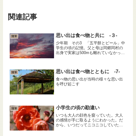
関連記事
思い出は食べ物と共に -３-
随筆
少年期 その3 「五平餅とビール」中
学生の頃の記憶。父と母は同郷同村の
出身で実家は500mも離れていなかっ
た。昭和一桁生まれあるあるで兄弟姉
妹が多く、お盆には県外に散っている
親戚一同が本家に集まるのが恒例。午
思い出は食べ物とともに -7-
前中は墓参りをし昼からは宴会だ。...
随筆
食べ物の思い出が当時の様々な思い出
を呼び起こす
小学生の頃の勘違い
随筆
いつも大人の顔色を窺っていた。大人
の感情が手に取るようにわかった。だ
から、いつだってニコニコしていた。
大人が優しいと自分が嬉しいと勘違い
していた。怒っている人を見ると、自