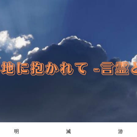
明
滅
游