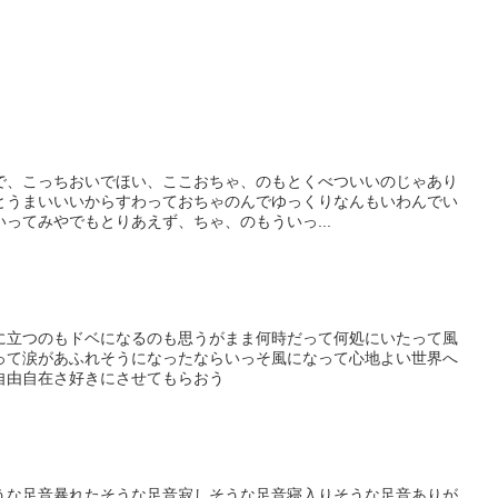
で、こっちおいでほい、ここおちゃ、のもとくべついいのじゃあり
とうまいいいからすわっておちゃのんでゆっくりなんもいわんでい
ってみやでもとりあえず、ちゃ、のもういっ...
に立つのもドベになるのも思うがまま何時だって何処にいたって風
って涙があふれそうになったならいっそ風になって心地よい世界へ
自由自在さ好きにさせてもらおう
うな足音暴れたそうな足音寂しそうな足音寝入りそうな足音ありが