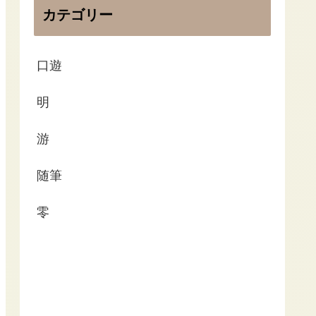
カテゴリー
口遊
明
游
随筆
零