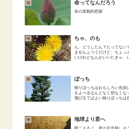
命ってなんだろう
明
命の直観的把握
ちゃ、のも
明
ん、どうしたん？たってない
ませんふつうだけど、ちょっ
いけれどなんかいいたきゃ、い
ぼっち
明
独りぼっちはおもしろい先頭
をよべるなんとなく切なくな
飛び立てばよい独りぼっちは
地球より君へ
明
聞こえるよ、君の足音嬉しそ