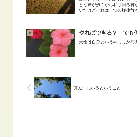
とう君が歩くから私は回る君
いだけどそれは一つの旋律昔々
やればできる？ でも
明
天命は自分という神にしか与
真ん中にいるということ