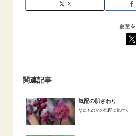
X
夏童を
関連記事
気配の肌ざわり
明
なにものかの気配に気付く